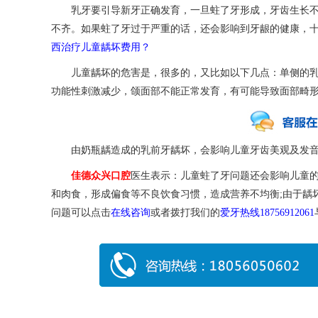
乳牙要引导新牙正确发育，一旦蛀了牙形成，牙齿生长不
不齐。如果蛀了牙过于严重的话，还会影响到牙龈的健康，
西治疗儿童龋坏费用？
儿童龋坏的危害是，很多的，又比如以下几点：单侧的乳
功能性刺激减少，颌面部不能正常发育，有可能导致面部畸
由奶瓶龋造成的乳前牙龋坏，会影响儿童牙齿美观及发音
佳德众兴口腔
医生表示：儿童蛀了牙问题还会影响儿童
和肉食，形成偏食等不良饮食习惯，造成营养不均衡;由于龋
问题可以点击
在线咨询
或者拨打我们的
爱牙热线18756912061