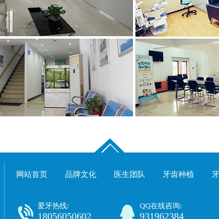
网站首页
品牌文化
医生团队
牙齿种植
爱牙热线:
QQ在线咨询:
18056050602
931962384