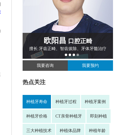
列
肥
的
欧阳昌
口腔正畸
擅长:牙齿正畸、智齿拔除、牙体牙髓治疗
我要咨询
我要预约
菜
热点关注
种植牙寿命
种植牙过程
种植牙案例
种植牙价格
CT亲骨种植牙
即刻种植
三大种植技术
种植体品牌
种植年龄