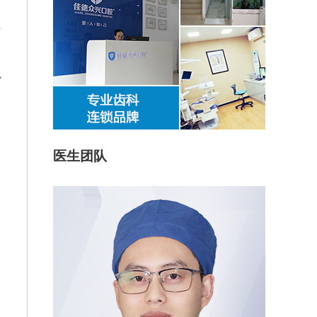
，
虫
医生团队