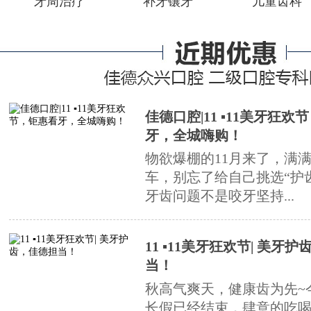
牙周治疗
补牙镶牙
儿童齿科
佳德口腔|11 ▪11美牙狂欢
牙，全城嗨购！
物欲爆棚的11月来了，满
车，别忘了给自己挑选“护
牙齿问题不是咬牙坚持...
11 ▪11美牙狂欢节| 美牙
当！
秋高气爽天，健康齿为先~今年
长假已经结束，肆意的吃