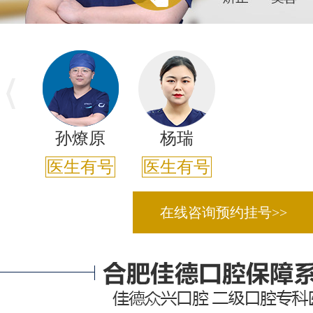
孙燎原
杨瑞
医生有号
医生有号
姜慧颖
医生有号
-->
在线咨询预约挂号>>